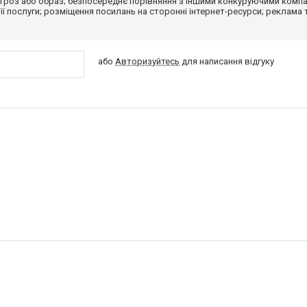
гроз або образ; безпосереднє порівняння з іншими конкуруючими компа
 її послуги; розміщення посилань на сторонні інтернет-ресурси; реклама 
або
Авторизуйтесь
для написання відгуку