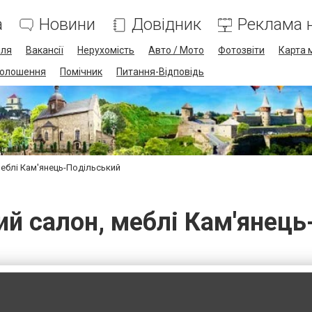
а
Новини
Довідник
Реклама н
лля
Вакансії
Нерухомість
Авто / Мото
Фотозвіти
Карта 
олошення
Помічник
Питання-Відповідь
меблі Кам'янець-Подільський
ий салон, меблі Кам'янець