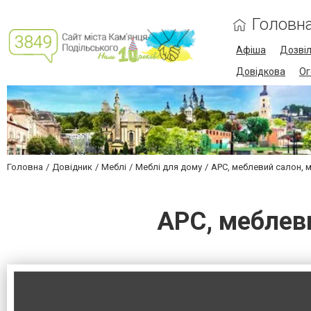
Головн
Афіша
Дозві
Довідкова
Ог
Головна
Довідник
Меблі
Меблі для дому
АРС, меблевий салон, 
АРС, меблев