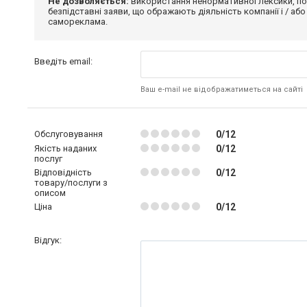
Не дозволяється:
використання ненормативної лексики, по
безпідставні заяви, що ображають діяльність компанії і / або
самореклама.
Введіть email:
Ваш e-mail не відображатиметься на сайті
Обслуговування
0/12
Якість наданих
0/12
послуг
Відповідність
0/12
товару/послуги з
описом
Ціна
0/12
Відгук: