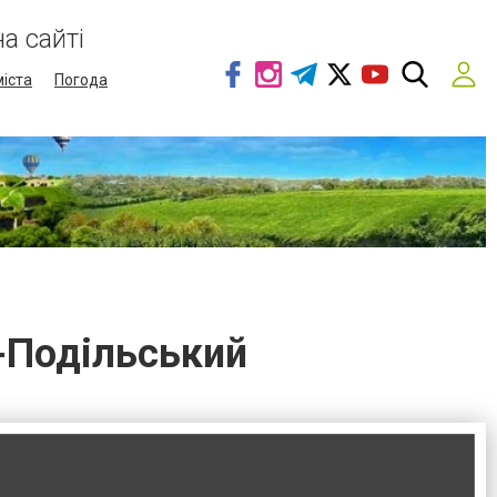
а сайті
міста
Погода
-Подільський